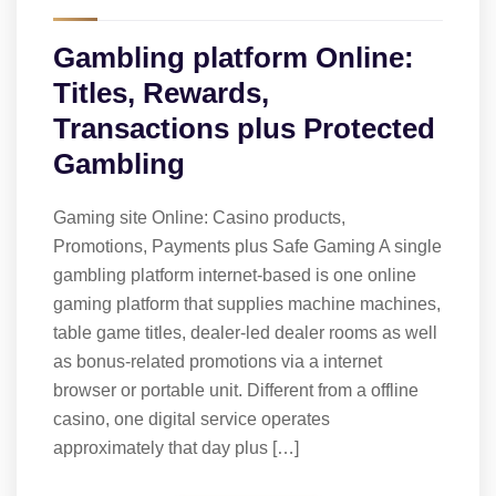
Gambling platform Online:
Titles, Rewards,
Transactions plus Protected
Gambling
Gaming site Online: Casino products,
Promotions, Payments plus Safe Gaming A single
gambling platform internet-based is one online
gaming platform that supplies machine machines,
table game titles, dealer-led dealer rooms as well
as bonus-related promotions via a internet
browser or portable unit. Different from a offline
casino, one digital service operates
approximately that day plus […]