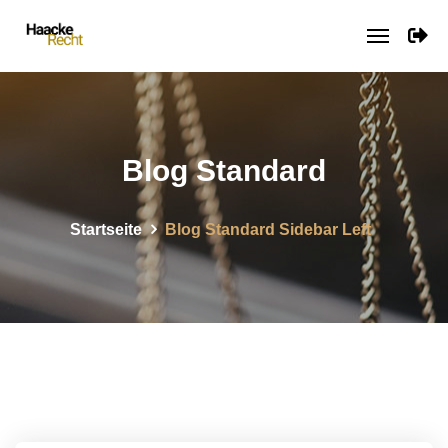
Blog
Standard
Startseite
Blog Standard Sidebar Left