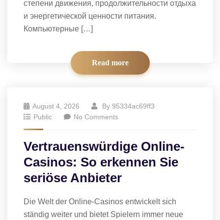
степени движения, продолжительности отдыха
и энергетической ценности питания.
Компьютерные […]
Read more
August 4, 2026
By
95334ac69ff3
Public
No Comments
Vertrauenswürdige Online-
Casinos: So erkennen Sie
seriöse Anbieter
Die Welt der Online-Casinos entwickelt sich
ständig weiter und bietet Spielern immer neue