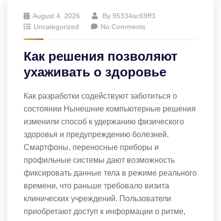
August 4, 2026
By
95334ac69ff3
Uncategorized
No Comments
Как решения позволяют
ухаживать о здоровье
Как разработки содействуют заботиться о
состоянии Нынешние компьютерные решения
изменили способ к удержанию физического
здоровья и предупреждению болезней.
Смартфоны, переносные приборы и
профильные системы дают возможность
фиксировать данные тела в режиме реального
времени, что раньше требовало визита
клинических учреждений. Пользователи
приобретают доступ к информации о ритме,