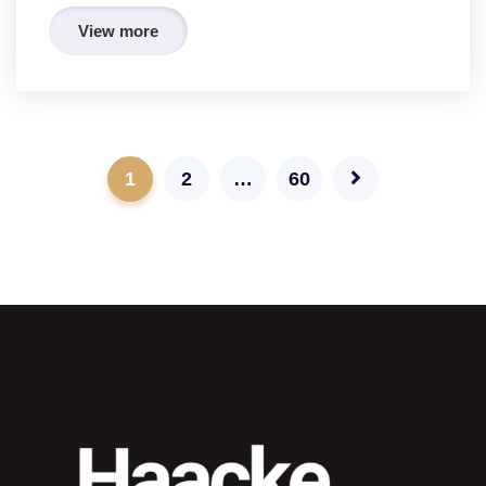
View more
1
2
…
60